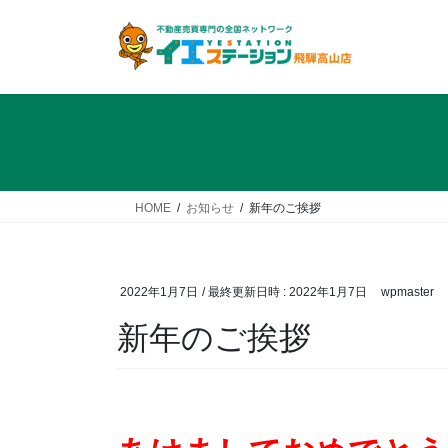
コ
ナ
ン
ビ
テ
ゲ
ン
ー
ツ
シ
へ
ョ
ス
ン
キ
に
ッ
移
HOME
お知らせ
新年のご挨拶
プ
動
2022年1月7日
/ 最終更新日時 :
2022年1月7日
wpmaster
新年のご挨拶